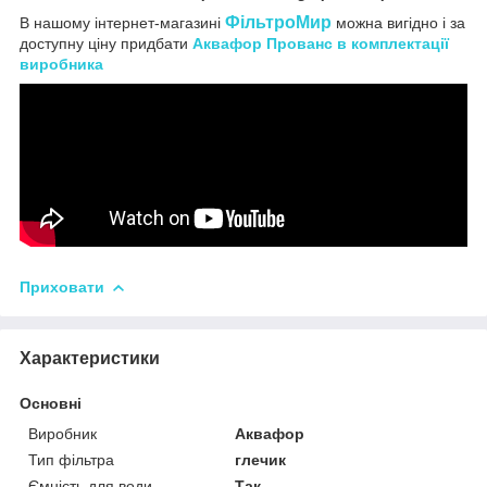
ФільтроМир
В нашому інтернет-магазині
можна вигідно і за
доступну ціну придбати
Аквафор Прованс в комплектації
виробника
Приховати
Характеристики
Основні
Виробник
Аквафор
Тип фільтра
глечик
Ємність для води
Так