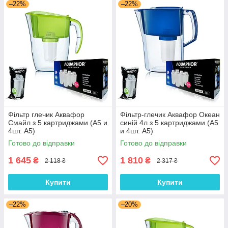
–22%
–22%
Фільтр глечик Аквафор
Фільтр-глечик Аквафор Океан
Смайл з 5 картриджами (А5 и
синій 4л з 5 картриджами (А5
4шт. A5)
и 4шт. A5)
Готово до відправки
Готово до відправки
1 645
1 810
₴
₴
2 118 ₴
2 317 ₴
Купити
Купити
–22%
–20%