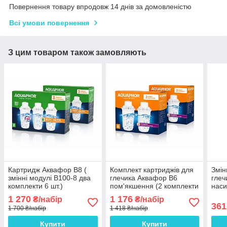
Повернення товару впродовж 14 днів за домовленістю
Всі умови повернення
З цим товаром також замовляють
Картридж Аквафор В8 (
Комплект картриджів для
Змін
змінні модулі В100-8 два
глечика Аквафор В6
глеч
комплекти 6 шт.)
пом'якшення (2 комплекти
наси
В100-6) 4 штуки
1 270
1 176
₴/набір
₴/набір
361
1 700 ₴/набір
1 418 ₴/набір
Купити
Купити