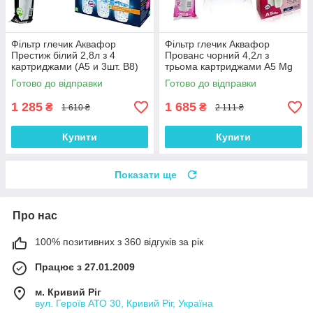
Фільтр глечик Аквафор
Фільтр глечик Аквафор
Престиж білий 2,8л з 4
Прованс чорний 4,2л з
картриджами (А5 и 3шт. В8)
трьома картриджами А5 Mg
Готово до відправки
Готово до відправки
1 285
1 685
₴
₴
1 610 ₴
2 111 ₴
Купити
Купити
Показати ще
Про нас
100% позитивних з 360 відгуків за рік
Працює з 27.01.2009
м. Кривий Ріг
вул. Героїв АТО 30, Кривий Ріг, Україна