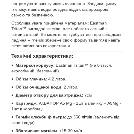
підтримувати високу якість очищення. Завдяки цьому
глечику, навіть водопровідна вода стає прозорою,
свіжою та безпечною.
Особлива увага приділена матеріалам: Eastman
Tritan™ виглядає як скло, але набагато легший і
витриваліший. Ви можете не турбуватися про випадкові
падіння – глечик збереже свою форму та вигляд навіть
після активного використання.
Технічні характеристики:
Матеріал корпусу
: Eastman Tritan™ (не б’ється,
екологічний, безпечний).
Об’єм глечика
: 4.2 літра.
Об’єм очищеної води
: 2 літри.
Діаметр отвору для картриджа:
7см
Картридж
: АКВАФОР А5 Mg - 1шт в глечику + А5Mg -
1шт в коробочці.
Термін служби фільтра
: до 350 літрів (залежить від
якості води).
Збагачення магнієм
: +15-30 мг/л.