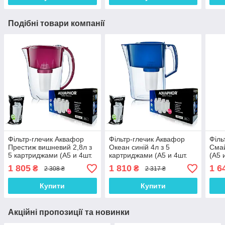
Подібні товари компанії
Фільтр-глечик Аквафор
Фільтр-глечик Аквафор
Філь
Престиж вишневий 2,8л з
Океан синій 4л з 5
Смай
5 картриджами (А5 и 4шт.
картриджами (А5 и 4шт.
(А5 
A5)
A5)
1 805
1 810
1 6
₴
₴
2 308 ₴
2 317 ₴
Купити
Купити
Акційні пропозиції та новинки