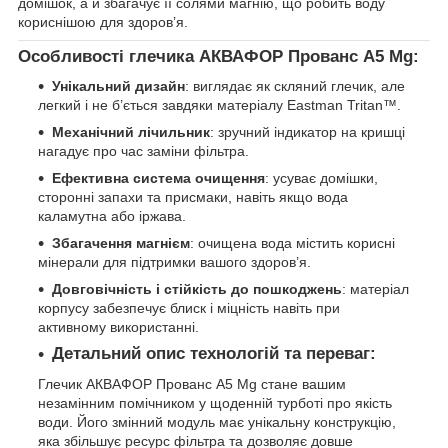
домішок, а й збагачує її солями магнію, що робить воду
кориснішою для здоров’я.
Особливості глечика АКВАФОР Прованс А5 Mg:
Унікальний дизайн
: виглядає як скляний глечик, але
легкий і не б’ється завдяки матеріалу Eastman Tritan™.
Механічний лічильник
: зручний індикатор на кришці
нагадує про час заміни фільтра.
Ефективна система очищення
: усуває домішки,
сторонні запахи та присмаки, навіть якщо вода
каламутна або іржава.
Збагачення магнієм
: очищена вода містить корисні
мінерали для підтримки вашого здоров’я.
Довговічність і стійкість до пошкоджень
: матеріал
корпусу забезпечує блиск і міцність навіть при
активному використанні.
Детальний опис технологій та переваг:
Глечик АКВАФОР Прованс А5 Mg стане вашим
незамінним помічником у щоденній турботі про якість
води. Його змінний модуль має унікальну конструкцію,
яка збільшує ресурс фільтра та дозволяє довше