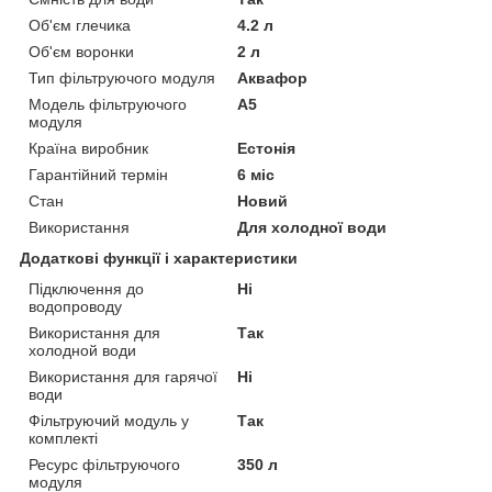
Об'єм глечика
4.2 л
Об'єм воронки
2 л
Тип фільтруючого модуля
Аквафор
Модель фільтруючого
А5
модуля
Країна виробник
Естонія
Гарантійний термін
6 міс
Стан
Новий
Використання
Для холодної води
Додаткові функції і характеристики
Підключення до
Ні
водопроводу
Використання для
Так
холодной води
Використання для гарячої
Ні
води
Фільтруючий модуль у
Так
комплекті
Ресурс фільтруючого
350 л
модуля