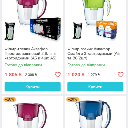
Фільтр-глечик Аквафор
Фільтр глечик Аквафор
Престиж вишневий 2,8л з 5
Смайл з 3 картриджами (А5
картриджами (А5 и 4шт. A5)
та В6(2шт)
Готово до відправки
Готово до відправки
1 805
1 020
₴
₴
2 308 ₴
1 279 ₴
Купити
Купити
–20%
–20%