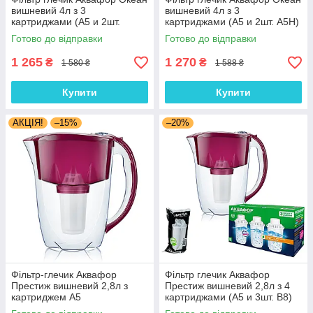
вишневий 4л з 3
вишневий 4л з 3
картриджами (А5 и 2шт.
картриджами (А5 и 2шт. А5Н)
А5mg)
Готово до відправки
Готово до відправки
1 265
1 270
₴
₴
1 580 ₴
1 588 ₴
Купити
Купити
АКЦІЯ!
–15%
–20%
Фільтр-глечик Аквафор
Фільтр глечик Аквафор
Престиж вишневий 2,8л з
Престиж вишневий 2,8л з 4
картриджем А5
картриджами (А5 и 3шт. В8)