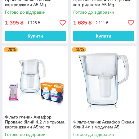
картриджами А5 Mg
картриджами А5 Mg
Готово до відправки
Готово до відправки
1 395
1 685
₴
₴
1 725 ₴
2 111 ₴
Купити
Купити
–20%
–15%
Фільтр глечик Аквафор
Прованс білий 4,2 л з трьома
Фільтр-глечик Аквафор Океан
картриджами А5mg та
білий 4л з модулем А5
В6(2шт)
Готово до відправки
Готово до відправки