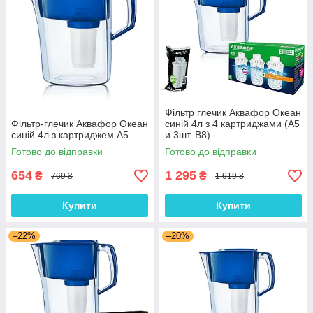
Фільтр глечик Аквафор Океан
Фільтр-глечик Аквафор Океан
синій 4л з 4 картриджами (А5
синій 4л з картриджем А5
и 3шт. В8)
Готово до відправки
Готово до відправки
654
1 295
₴
₴
769 ₴
1 619 ₴
Купити
Купити
–22%
–20%