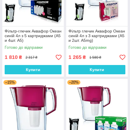
Фільтр-глечик Аквафор Океан
Фільтр глечик Аквафор Океан
синій 4л з 5 картриджами (А5
синій 4л з 3 картриджами (А5
и 4шт. A5)
и 2шт. А5mg)
Готово до відправки
Готово до відправки
1 810
1 265
₴
₴
2 317 ₴
1 580 ₴
Купити
Купити
–15%
–20%