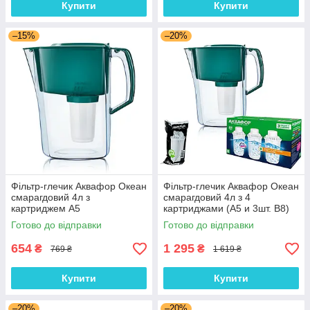
Купити
Купити
–15%
–20%
Фільтр-глечик Аквафор Океан
Фільтр-глечик Аквафор Океан
смарагдовий 4л з
смарагдовий 4л з 4
картриджем А5
картриджами (А5 и 3шт. В8)
Готово до відправки
Готово до відправки
654
1 295
₴
₴
769 ₴
1 619 ₴
Купити
Купити
–20%
–20%