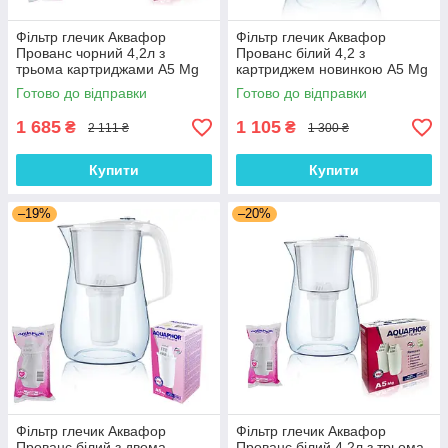
Фільтр глечик Аквафор
Фільтр глечик Аквафор
Прованс чорний 4,2л з
Прованс білий 4,2 з
трьома картриджами А5 Mg
картриджем новинкою А5 Mg
Готово до відправки
Готово до відправки
1 685
1 105
₴
₴
2 111 ₴
1 300 ₴
Купити
Купити
–19%
–20%
Фільтр глечик Аквафор
Фільтр глечик Аквафор
Прованс білий з двома
Прованс білий 4,2л з трьома