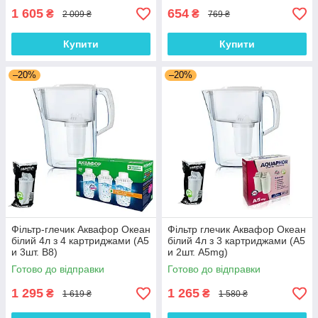
1 605
654
₴
₴
2 009 ₴
769 ₴
Купити
Купити
–20%
–20%
Фільтр-глечик Аквафор Океан
Фільтр глечик Аквафор Океан
білий 4л з 4 картриджами (А5
білий 4л з 3 картриджами (А5
и 3шт. В8)
и 2шт. А5mg)
Готово до відправки
Готово до відправки
1 295
1 265
₴
₴
1 619 ₴
1 580 ₴