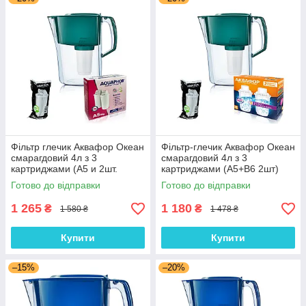
Фільтр глечик Аквафор Океан
Фільтр-глечик Аквафор Океан
смарагдовий 4л з 3
смарагдовий 4л з 3
картриджами (А5 и 2шт.
картриджами (А5+В6 2шт)
А5mg)
Готово до відправки
Готово до відправки
1 265
1 180
₴
₴
1 580 ₴
1 478 ₴
Купити
Купити
–15%
–20%