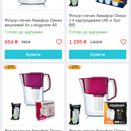
Фільтр-глечик Аквафор Океан
Фільтр-глечик Аквафор Океан
з 4 картриджами (А5 и 3шт.
вишневий 4л з модулем А5
В8)
Готово до відправки
Готово до відправки
654
1 295
₴
₴
769 ₴
1 619 ₴
Купити
Купити
–20%
–20%
Фільтр глечик Аквафор Океан
Фільтр глечик Аквафор Океан