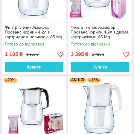
Фільтр глечик Аквафор
Фільтр глечик Аквафор
Прованс чорний 4,2л з
Прованс чорний 4,2л з двома
картриджем новинкою А5 Mg
картриджами А5 Mg
Готово до відправки
Готово до відправки
1 105
1 395
₴
₴
1 300 ₴
1 725 ₴
Купити
Купити
–20%
АКЦІЯ!
–15%