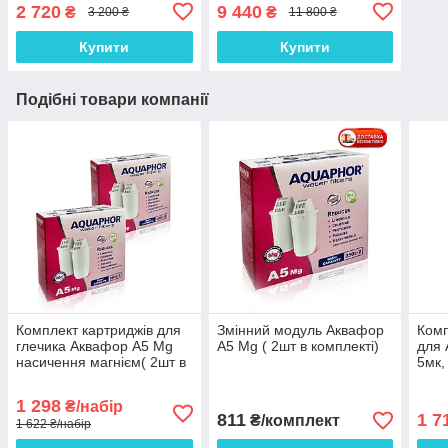
2 720
9 440
₴
₴
3 200 ₴
11 800 ₴
Купити
Купити
Подібні товари компанії
Комплект картриджів для
Змінний модуль Аквафор
Комп
глечика Аквафор А5 Mg
А5 Mg ( 2шт в комплекті)
для 
насичення магнієм( 2шт в
5мк,
комплекті ) два комплекти
1 298
₴/набір
811
1 7
₴/комплект
1 622 ₴/набір