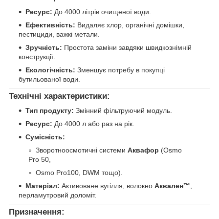
Ресурс:
До 4000 літрів очищеної води.
Ефективність:
Видаляє хлор, органічні домішки,
пестициди, важкі метали.
Зручність:
Простота заміни завдяки швидкознімній
конструкції.
Екологічність:
Зменшує потребу в покупці
бутильованої води.
Технічні характеристики:
Тип продукту:
Змінний фільтруючий модуль.
Ресурс:
До 4000 л або раз на рік.
Сумісність:
Зворотноосмотичні системи
Аквафор
(Osmo
Pro 50,
Osmo Pro100, DWM тощо).
Матеріал:
Активоване вугілля, волокно
Аквален™
,
перламутровий доломіт.
Призначення: