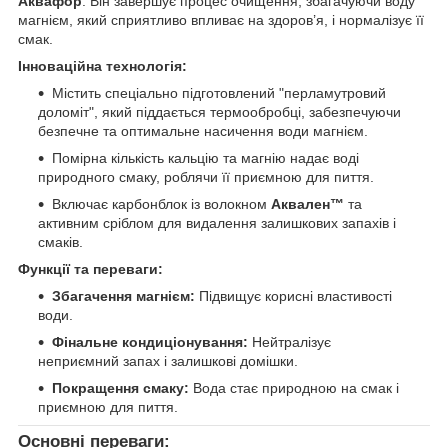
Аквафор
. Він завершує процес очищення, збагачуючи воду
магнієм, який сприятливо впливає на здоров’я, і нормалізує її
смак.
Інноваційна технологія:
Містить спеціально підготовлений "перламутровий
доломіт", який піддається термообробці, забезпечуючи
безпечне та оптимальне насичення води магнієм.
Помірна кількість кальцію та магнію надає воді
природного смаку, роблячи її приємною для пиття.
Включає карбонблок із волокном
Аквален™
та
активним сріблом для видалення залишкових запахів і
смаків.
Функції та переваги:
Збагачення магнієм:
Підвищує корисні властивості
води.
Фінальне кондиціонування:
Нейтралізує
неприємний запах і залишкові домішки.
Покращення смаку:
Вода стає природною на смак і
приємною для пиття.
Основні переваги: