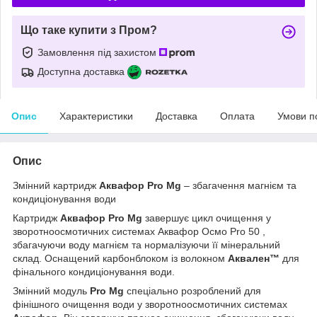
Що таке купити з Пром?
Замовлення під захистом
Доступна доставка
Опис
Характеристики
Доставка
Оплата
Умови п
Опис
Змінний картридж
Аквафор Pro Mg
– збагачення магнієм та
кондиціонування води
Картридж
Аквафор Pro Mg
завершує цикл очищення у
зворотноосмотичних системах Аквафор Осмо Pro 50 ,
збагачуючи воду магнієм та нормалізуючи її мінеральний
склад. Оснащений карбонблоком із волокном
Аквален™
для
фінального кондиціонування води.
Змінний модуль
Pro Mg
спеціально розроблений для
фінішного очищення води у зворотноосмотичних системах