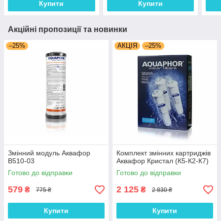
Купити
Купити
Акційні пропозиції та новинки
–25%
АКЦІЯ
–25%
Змінний модуль Аквафор
Комплект змінних картриджів
B510-03
Аквафор Кристал (К5-К2-К7)
Готово до відправки
Готово до відправки
579
2 125
₴
₴
775 ₴
2 830 ₴
Купити
Купити